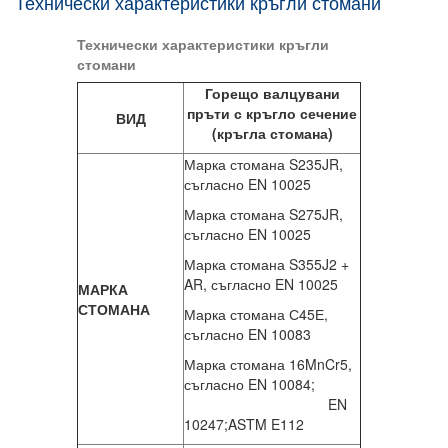
Технически характеристики кръгли стомани
Технически характеристики кръгли
стомани
Горещо валцувани
пръти с кръгло сечение
ВИД
(кръгла стомана)
Марка стомана S235JR,
съгласно EN 10025
Марка стомана S275JR,
съгласно EN 10025
Марка стомана S355J2 +
AR, съгласно EN 10025
МАРКА
СТОМАНА
Марка стомана С45Е,
съгласно EN 10083
Марка стомана 16MnCr5,
съгласно EN 10084;
EN
10247;ASTM E112