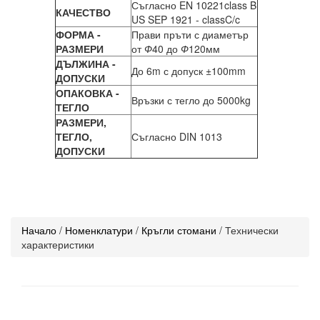
Съгласно EN 10221class B
КАЧЕСТВО
US SEP 1921 - classC/c
ФОРМА -
Прави пръти с диаметър
РАЗМЕРИ
от
Ф
40 до
Ф
120мм
ДЪЛЖИНА -
До 6m с допуск ±100mm
ДОПУСКИ
ОПАКОВКА -
Връзки с тегло до 5000kg
ТЕГЛО
РАЗМЕРИ,
ТЕГЛО,
Съгласно DIN 1013
ДОПУСКИ
Начало
/
Номенклатури
/
Кръгли стомани
/ Технически
характеристики