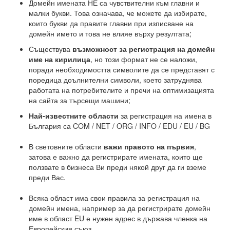
Домейн имената НЕ са чувствителни към главни и
малки букви. Това означава, че можете да избирате,
които букви да правите главни при изписване на
домейн името и това не влияе върху резултата;
Съществува
възможност за регистрация на домейн
име на кирилица
, но този формат не се наложи,
поради необходимостта символите да се представят с
поредица доълнителни символи, което затруднява
работата на потребителите и пречи на оптимизацията
на сайта за търсещи машини;
Най-известните области
за регистрация на имена в
България са COM / NET / ORG / INFO / EDU / EU / BG
В световните области
важи правото на първия
,
затова е важно да регистрирате имената, които ще
ползвате в бизнеса Ви преди някой друг да ги вземе
преди Вас.
Всяка област има свои правила за регистрация на
домейн имена, например за да регистрирате домейн
име в област EU е нужен адрес в държава членка на
Европейския съюз.