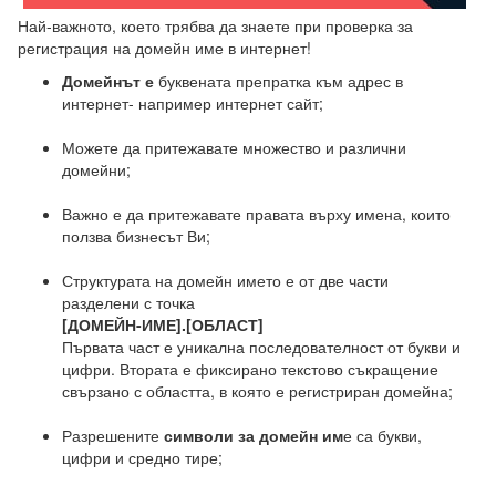
Най-важното, което трябва да знаете при проверка за
регистрация на домейн име в интернет!
Домейнът е
буквената препратка към адрес в
интернет- например интернет сайт;
Можете да притежавате множество и различни
домейни;
Важно е да притежавате правата върху имена, които
ползва бизнесът Ви;
Структурата на домейн името е от две части
разделени с точка
[
ДОМЕЙН-ИМЕ
].[
ОБЛАСТ
]
Първата част е уникална последователност от букви и
цифри. Втората е фиксирано текстово съкращение
свързано с областта, в която е регистриран домейна;
Разрешените
символи за домейн им
е са букви,
цифри и средно тире;