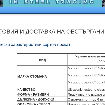
ГОВИЯ И ДОСТАВКА НА ОБСТЪРГАН
чески характеристики сортов прокат
Горещо валцувани
ВИД
(сор
Марка стомана S355J2+
Марка стомана S355J2+
МАРКА СТОМАНА
Марка стомана С45Е + H
КАЧЕСТВО
Ultrasonic tested to cla
ФОРМА - РАЗМЕРИ
Прави пръти с диаметъ
ДЪЛЖИНА - ДОПУСКИ
С дължини от 4 до 6 m
ОПАКОВКА - ТЕГЛО
Връзки с тегло до 5000