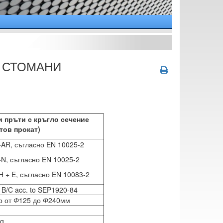
И СТОМАНИ
 пръти с кръгло сечение
тов прокат)
AR, съгласно EN 10025-2
N, съгласно EN 10025-2
 + E, съгласно EN 10083-2
ss B/C acc. to SEP1920-84
р от
Ф
125 до
Ф
240мм
kg